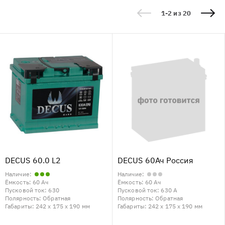
1-2 из 20
DECUS 60.0 L2
DECUS 60Ач Россия
Наличие:
Наличие:
Ёмкость:
60 Ач
Ёмкость:
60 Ач
Пусковой ток:
630
Пусковой ток:
630 А
Полярность:
Обратная
Полярность:
Обратная
Габариты:
242 x 175 x 190 мм
Габариты:
242 x 175 x 190 мм