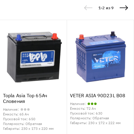
1-2 из 9
Topla Asia Top 65Ач
VETER ASIA 90D23L B08
Словения
Наличие:
Ёмкость:
72 Ач
Наличие:
Пусковой ток:
630
Ёмкость:
65 Ач
Полярность:
Обратная
Пусковой ток:
650
Габариты:
230 x 172 x 222 мм
Полярность:
Обратная
Габариты:
230 x 173 x 220 мм