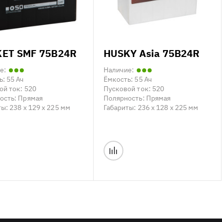
ET SMF 75B24R
HUSKY Asia 75B24R
е:
Наличие:
ь:
55 Ач
Ёмкость:
55 Ач
ой ток:
520
Пусковой ток:
520
ость:
Прямая
Полярность:
Прямая
ты:
238 x 129 x 225 мм
Габариты:
236 x 128 x 225 мм