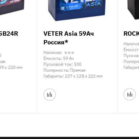
65B24R
VETER Asia 59Ач
ROCK
Россия*
Наличи
Ёмкост
Наличие:
0
Пусков
Ёмкость:
59 Ач
мая
Полярн
Пусковой ток:
530
29 x 220 мм
Габари
Полярность:
Прямая
Габариты:
237 x 128 x 222 мм