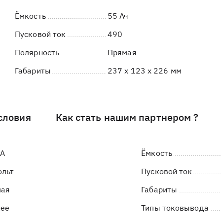
Ёмкость
55 Ач
Пусковой ток
490
Полярность
Прямая
Габариты
237 x 123 x 226 мм
словия
Как стать нашим партнером ?
LA
Ёмкость
ольт
Пусковой ток
мая
Габариты
нее
Типы токовывода