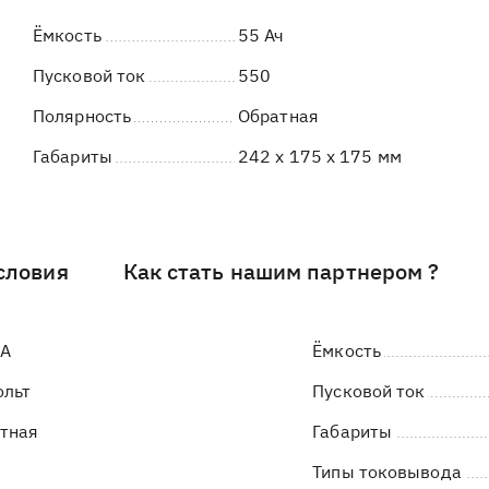
Ёмкость
55 Ач
Пусковой ток
550
Полярность
Обратная
Габариты
242 x 175 x 175 мм
словия
Как стать нашим партнером ?
LA
Ёмкость
ольт
Пусковой ток
тная
Габариты
Типы токовывода