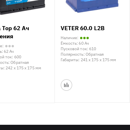
a Top 62 Ач
VETER 60.0 L2B
ения
Наличие:
Ёмкость:
60 Ач
е:
Пусковой ток:
610
ь:
62 Ач
Полярность:
Обратная
ой ток:
600
Габариты:
241 x 175 x 175 мм
ость:
Обратная
ты:
242 x 175 x 175 мм