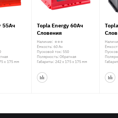
y 55Ач
Topla Energy 60Ач
Topl
Словения
Слов
Наличие:
Наличи
Ёмкость:
60 Ач
Ёмкост
0
Пусковой ток:
550
Пусков
тная
Полярность:
Обратная
Полярн
75 x 175 мм
Габариты:
242 x 175 x 175 мм
Габари