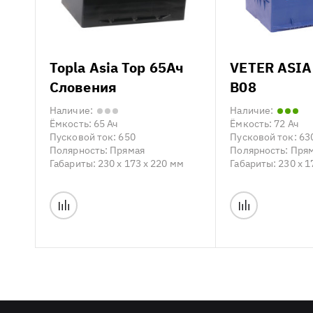
Topla Asia Top 65Ач
VETER ASIA
Словения
B08
Наличие:
Наличие:
Ёмкость:
65 Ач
Ёмкость:
72 Ач
Пусковой ток:
650
Пусковой ток:
63
Полярность:
Прямая
Полярность:
Пря
Габариты:
230 x 173 x 220 мм
Габариты:
230 x 1