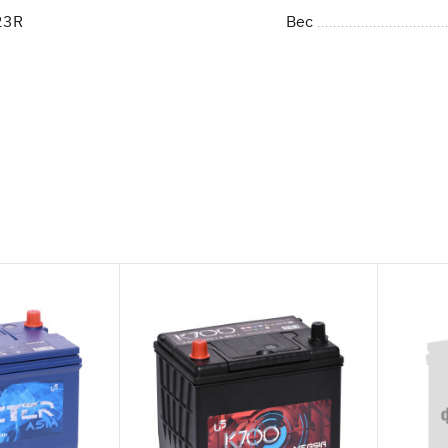
23R
Вес