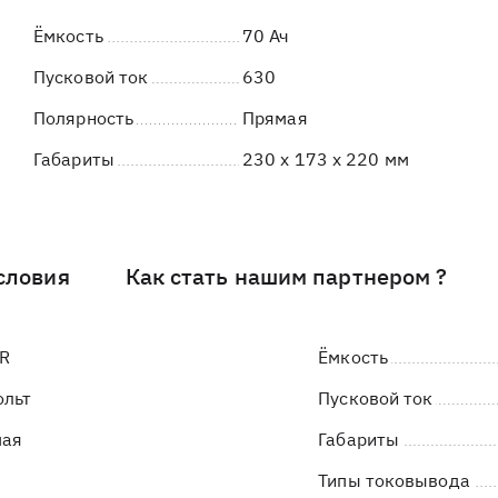
Ёмкость
70 Ач
Пусковой ток
630
Полярность
Прямая
Габариты
230 x 173 x 220 мм
словия
Как стать нашим партнером ?
R
Ёмкость
ольт
Пусковой ток
мая
Габариты
Типы токовывода