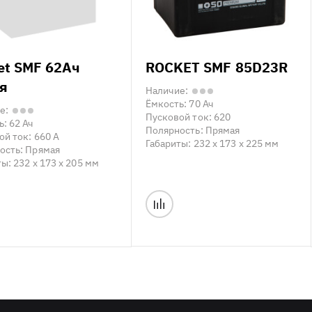
et SMF 62Ач
ROCKET SMF 85D23R
я
Наличие:
Ёмкость:
70 Ач
е:
Пусковой ток:
620
ь:
62 Ач
Полярность:
Прямая
ой ток:
660 А
Габариты:
232 x 173 x 225 мм
ость:
Прямая
ты:
232 x 173 x 205 мм