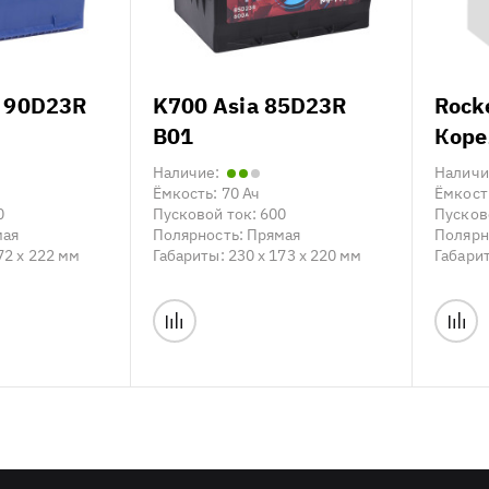
 90D23R
K700 Asia 85D23R
Rock
B01
Коре
Наличие:
Наличи
Ёмкость:
70 Ач
Ёмкост
0
Пусковой ток:
600
Пусков
мая
Полярность:
Прямая
Полярн
72 x 222 мм
Габариты:
230 x 173 x 220 мм
Габари