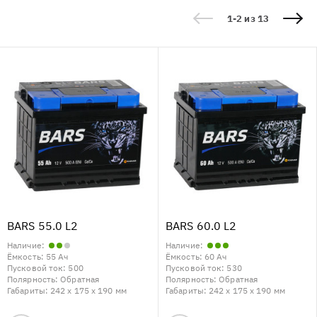
1-2 из 13
BARS 55.0 L2
BARS 60.0 L2
Наличие:
Наличие:
Ёмкость:
55 Ач
Ёмкость:
60 Ач
Пусковой ток:
500
Пусковой ток:
530
Полярность:
Обратная
Полярность:
Обратная
Габариты:
242 x 175 x 190 мм
Габариты:
242 x 175 x 190 мм