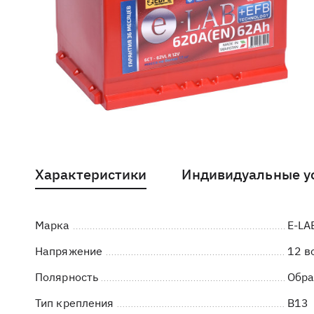
Характеристики
Индивидуальные у
Марка
E-LA
Напряжение
12 в
Полярность
Обра
Тип крепления
B13