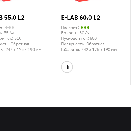
B 55.0 L2
E-LAB 60.0 L2
е:
Наличие:
ь:
55 Ач
Ёмкость:
60 Ач
ой ток:
510
Пусковой ток:
580
ость:
Обратная
Полярность:
Обратная
ты:
242 x 175 x 190 мм
Габариты:
242 x 175 x 190 мм