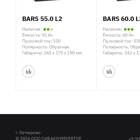
BARS 55.0 L2
BARS 60.0 L
Наличие:
Наличие:
Ёмкость:
55 Ач
Ёмкость:
60 Ач
Пусковой ток:
500
Пусковой ток:
53
Полярность:
Обратная
Полярность:
Обра
Габариты:
242 x 175 x 190 мм
Габариты:
242 x 1
г. Кемерово
© 2026 ООО СИБАККУМУЛЯТОР
+7 (9