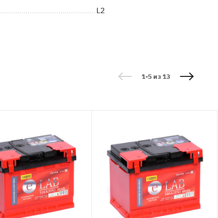
L2
1-5 из 13