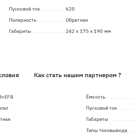
Пусковой ток
620
Полярность
Обратная
Габариты
242 x 175 x 190 мм
словия
Как стать нашим партнером ?
B+EFB
Ёмкость
ольт
Пусковой ток
тная
Габариты
Типы токовывода